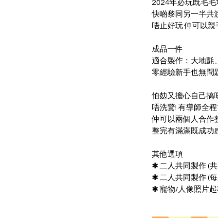
2024年必玩既毛
快啲黎同另一半共
唔止好玩 仲可以親
成品一件
適合製作：大地氈
零經驗新手也無問
怕攰又擔心自己搞
唔洗驚! 有導師全程
仲可以兩個人合作
整完有滿滿既成功感
其他選項
✱ 二人共同製作 (共用
✱ 二人共同製作 (每人
✱ 寵物/人像照片起稿