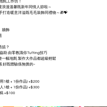
毛地氈工作坊！
渡浪漫溫馨既新年同情人節啦～
手打造暖意洋溢既毛毛裝飾同禮物～🎁💝
、牆飾
題
唔掂？
協助 由零教識你Tufting技巧
整一幅地氈 製作大作品都超級輕鬆
 好既體驗係無價的~
1槍 + 1份作品) +$200
1槍 + 1份作品) +$300
 +$100