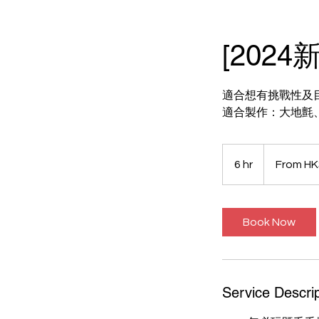
[2024
適合想有挑戰性及
適合製作：大地氈
From
700
6 hr
6
From H
Hong
Kong
h
dollars
r
Book Now
Service Descrip