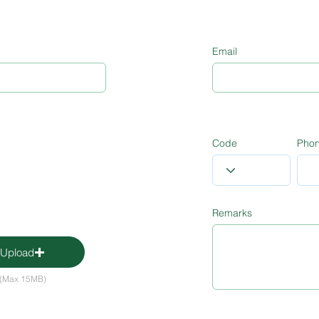
Email
Code
Pho
Remarks
pload
e (Max 15MB)