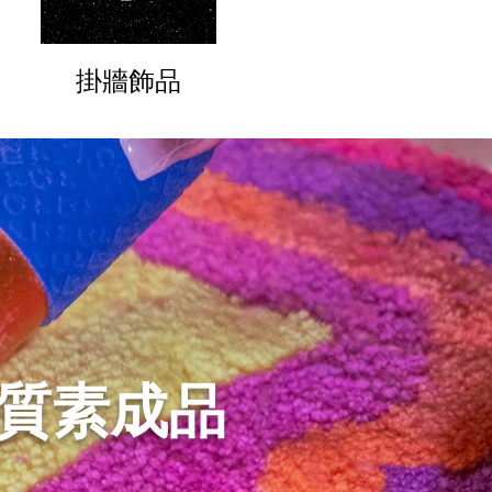
掛牆飾品
高質素成品