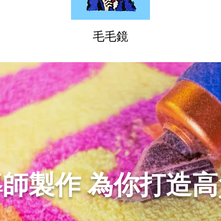
​毛毛鏡
師製作 為你打造